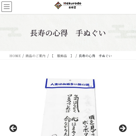
コ
ナ
ン
ビ
テ
ゲ
ン
ー
ツ
シ
長寿の心得 手ぬぐい
に
ョ
移
ン
動
に
移
HOME
商品のご案内
【 服飾品 】
長寿の心得 手ぬぐい
動