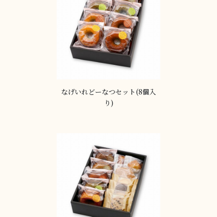
なげいれどーなつセット(8個入
り)